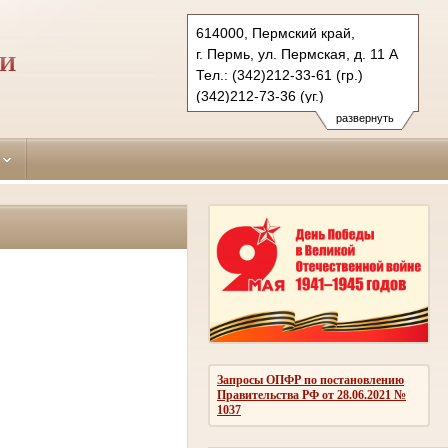
614000, Пермский край,
г. Пермь, ул. Пермская, д. 11 А
МИ
Тел.: (342)212-33-61 (гр.)
(342)212-73-36 (уг.)
(342)212-36-65 (ф
развернуть
leninsky.perm@sudrf.ru
Запросы ОПФР по постановлению
Правительства РФ от 28.06.2021 №
1037