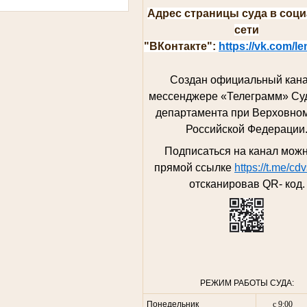
Адрес страницы суда в соц
сети
"ВКонтакте":
https://vk.com/l
Создан официальный кана
мессенджере «Телеграмм»
Су
департамента при Верховно
Российской Федерации
Подписаться на канал можн
прямой ссылке
https://t.me/cdv
отсканировав QR- код.
РЕЖИМ РАБОТЫ СУДА:
Понедельник
с 9:00